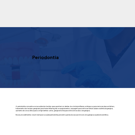
Periodontia
A periodontia concentra-se na saúde dos tecidos que suportam os dentes. Isso inclui profilaxia, ou limpeza, para remover placa e tártaro,
tratamento dos tecidos gengivais para tratar inflamações e sangramentos, raspagem para remover tártaro abaixo da linha da gengiva,
aumento de coroa clínica para corrigir dentes curtos, gengivectomia para remover excesso de gengiva.
Esses procedimentos visam restaurar a saúde periodontal, prevenir a perda óssea e promover uma gengiva saudável e estética.